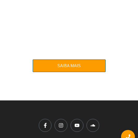
Atividade aberta ao público
Meditação Rosacruz
Todos os sábados às 16h
SAIBA MAIS