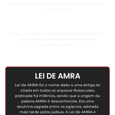
Mantenha suas mensalidades em dia e siga conosco
nessa jornada!
Como chegar
Venha nos visitar! Estamos esperando por você Não
perca a oportunidade de fazer parte dessa
experiência única!
LEI DE AMRA
Lei de AMRA foi o nome dado a uma antiga lei
citada em todos os arquivos Rosacruzes,
praticada há milênios, sendo que a origem da
palavra AMRA é desconhecida. Era uma
doutrina sagrada entre os egípcios, adotada
mais tarde pelos judeus. A Lei de AMRA é