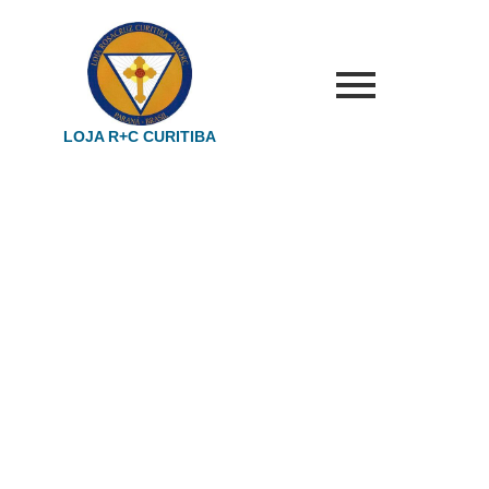
LOJA R+C CURITIBA
CLASSE DOS
ARTESÕES
3° domingo do mês - 10h Atividade restrita a membros