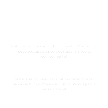
Destaques
Podcast
Sintonize, reflita e expanda sua mente! Dê o play no
nosso podcast e embarque nessa jornada de
conhecimento!
Canal do YouTube
Inscreva-se no nosso canal, ative o sininho e não
perca nenhum conteúdo exclusivo! Vamos juntos
nessa jornada!
Contribuições