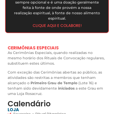
sempre opcional e é uma doação geralmente
feita à fonte de onde provém a nossa
realização espiritual, à fonte de nosso alimento
espiritual.
CLIQUE AQUI E COLABORE!
CERIMÔNIAS ESPECIAIS
As Cerimônias Especiais, quando realizadas no
mesmo horário dos Rituais de Convocação regulares,
substituem estes últimos.
Com exceção das Cerimônias abertas ao público, as
atividades são restritas a membros que tenham
alcançado o
Primeiro Grau de Templo
(Lote 16) e
tenham sido devidamente
iniciados
a este Grau em
uma Loja Rosacruz.
Calendário
LOJA
Fevereiro – Ritual Pitagórico