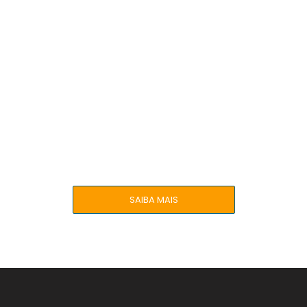
Atividade aberta ao
público
Meditação Rosacruz
Todos os sábados às 16h
SAIBA MAIS